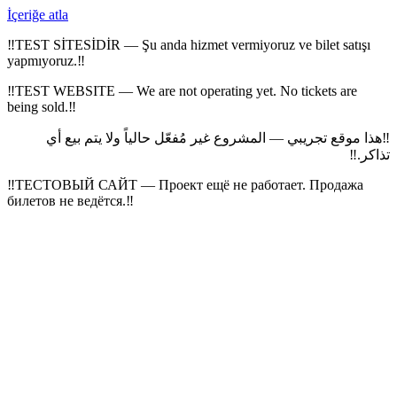
İçeriğe atla
‼
TEST SİTESİDİR — Şu anda hizmet vermiyoruz ve bilet satışı
yapmıyoruz.
‼
‼
TEST WEBSITE — We are not operating yet. No tickets are
being sold.
‼
هذا موقع تجريبي — المشروع غير مُفعّل حالياً ولا يتم بيع أي
‼
‼
تذاكر.
‼
ТЕСТОВЫЙ САЙТ — Проект ещё не работает. Продажа
билетов не ведётся.
‼