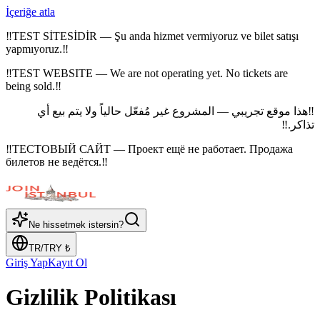
İçeriğe atla
‼
TEST SİTESİDİR — Şu anda hizmet vermiyoruz ve bilet satışı
yapmıyoruz.
‼
‼
TEST WEBSITE — We are not operating yet. No tickets are
being sold.
‼
هذا موقع تجريبي — المشروع غير مُفعّل حالياً ولا يتم بيع أي
‼
‼
تذاكر.
‼
ТЕСТОВЫЙ САЙТ — Проект ещё не работает. Продажа
билетов не ведётся.
‼
Ne hissetmek istersin?
TR
/
TRY
₺
Giriş Yap
Kayıt Ol
Gizlilik Politikası