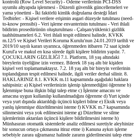
kontrolü (Row Level Security) - Ödeme verilerinin PCI-DSS
uyumlu altyapıda işlenmesi - Düzenli güvenlik güncellemeleri ve
yama yönetimi - İki faktörlü kimlik doğrulama desteği İdari
Tedbirler: - Kişisel verilere erişimin asgari düzeyde tutulması (need-
to-know prensibi) - Veri işleme envanterinin tutulması - Veri ihlali
bildirim prosedürünün oluşturulması - Çalışan/yüklenici gizlilik
taahhütnameleri 6.2. Veri ihlali tespit edilmesi halinde, KVKK
m.12/5 ve Kişisel Verileri Koruma Kurulu'nun 24.01.2019 tarihli ve
2019/10 sayılı kararı uyarınca, öğrenmeden itibaren 72 saat içinde
Kurul'a ve makul en kısa sürede ilgili kişilere bildirim yapılır. 7.
ÇOCUKLARIN GİZLİLİĞİ 7.1. Platform, 18 yaş altındaki
bireylerin üyeliğine izin vermez. Bilerek 18 yaş altı bir kişiden
kişisel veri toplamamaktayız. 7.2. 18 yaş altı bir bireyin verilerinin
toplandığının tespit edilmesi halinde, ilgili veriler derhal silinir. 8.
HAKLARINIZ 8.1. KVKK m.11 kapsamında aşağıdaki haklara
sahipsiniz: a) Kişisel verilerinizin işlenip işlenmediğini öğrenme b)
İşlenmişse buna ilişkin bilgi talep etme c) İşlenme amacını ve
amacına uygun kullanılıp kullanılmadığını öğrenme d) Yurt içinde
veya yurt dışında aktarıldığı üçüncü kişileri bilme e) Eksik veya
yanlış işlenmişse düzeltilmesini isteme f) KVKK m.7 kapsamında
silinmesini veya yok edilmesini isteme g) Düzeltme ve silme
işlemlerinin aktarılan üçüncü kişilere bildirilmesini isteme h)
Münhasıran otomatik sistemlerle analiz edilmesi suretiyle aleyhinize
bir sonucun ortaya çıkmasına itiraz etme i) Kanuna aykırı işleme
sebebiyle zarara uğramanız halinde zararın giderilmesini talep etme