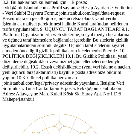
8.2. Bu haklarınızı kullanmak için: - E-posta:
kvkk@joinistanbul.com - Profil sayfanız: Hesap Ayarları > Verilerim
- Veri Sahibi Başvuru Formu: joinistanbul.com/legal/data-request
Başvurulara en geç 30 gün içinde ücretsiz olarak yanıt verilir.
İşlemin ek maliyet gerektirmesi halinde Kurul tarafından belirlenen
tarife uygulanabilir. 9. ÜÇÜNCÜ TARAF BAĞLANTILARI 9.1.
Platform, Organizatörlerin web sitelerine, sosyal medya hesaplarına
ve üçüncü taraf hizmetlere bağlantılar içerebilir. Bu sitelerin gizlilik
uygulamalarından sorumlu değiliz. Üçüncü taraf sitelerini ziyaret
etmeden önce ilgili gizlilik politikalarını incelemenizi öneririz. 10.
POLİTİKA DEĞİŞİKLİKLERİ 10.1. Bu Gizlilik Politikası, yasal
düzenleme değişiklikleri veya hizmet güncellemeleri nedeniyle
değiştirilebilir. 10.2. Esaslı değişikliklerde (yeni veri işleme amaçları,
yeni üçüncü taraf aktarımları) kayıtlı e-posta adresinize bildirim
yapılır. 10.3. Güncel politika her zaman
joinistanbul.com/legal/privacy adresinde yayınlanır. İletişim: Veri
Sorumlusu: Tuna Cankurtaran E-posta: kvkk@joinistanbul.com
Adres: Altayçeşme Mah. Kuleli Köşk Sk. Saray Apt. No:1 D:5
Maltepe/İstanbul