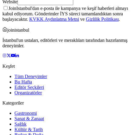
Website
JoinIstanbul'dan e-posta ile kampanya ve keşif haberleri almayı
kabul ediyorum. Gönderimler İYS süreci tamamlandıktan sonra
başlayacaktır.
KVKK Aydınlatma Metni
ve
Gizlilik Politikası
.
joinistanbul
İstanbul'un ustaları, editörleri ve meraklıları tarafından hazırlanmış
deneyimler.
Keşfet
Tüm Deneyimler
Bu Hafta
Editör Seçkileri
Organizatörler
Kategoriler
Gastronomi
Sanat & Zanaat
Sağlık
Kültür & Tarih
Boğaz & Doğa