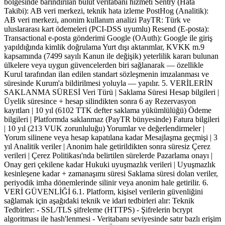
bölgesinde barındırılan bulut veritabanı hizmeti Sentry (Hata
Takibi): AB veri merkezi, teknik hata izleme PostHog (Analitik):
AB veri merkezi, anonim kullanım analizi PayTR: Türk ve
uluslararası kart ödemeleri (PCI-DSS uyumlu) Resend (E-posta):
Transactional e-posta gönderimi Google (OAuth): Google ile giriş
yapıldığında kimlik doğrulama Yurt dışı aktarımlar, KVKK m.9
kapsamında (7499 sayılı Kanun ile değişik) yeterlilik kararı bulunan
ülkelere veya uygun güvencelerden biri sağlanarak — özellikle
Kurul tarafından ilan edilen standart sözleşmenin imzalanması ve
süresinde Kurum'a bildirilmesi yoluyla — yapılır. 5. VERİLERİN
SAKLANMA SÜRESİ Veri Türü | Saklama Süresi Hesap bilgileri |
Üyelik süresince + hesap silindikten sonra 6 ay Rezervasyon
kayıtları | 10 yıl (6102 TTK defter saklama yükümlülüğü) Ödeme
bilgileri | Platformda saklanmaz (PayTR bünyesinde) Fatura bilgileri
| 10 yıl (213 VUK zorunluluğu) Yorumlar ve değerlendirmeler |
Yorum silinene veya hesap kapatılana kadar Mesajlaşma geçmişi | 3
yıl Analitik veriler | Anonim hale getirildikten sonra süresiz Çerez
verileri | Çerez Politikası'nda belirtilen sürelerde Pazarlama onayı |
Onay geri çekilene kadar Hukuki uyuşmazlık verileri | Uyuşmazlık
kesinleşene kadar + zamanaşımı süresi Saklama süresi dolan veriler,
periyodik imha dönemlerinde silinir veya anonim hale getirilir. 6.
VERİ GÜVENLİĞİ 6.1. Platform, kişisel verilerin güvenliğini
sağlamak için aşağıdaki teknik ve idari tedbirleri alır: Teknik
Tedbirler: - SSL/TLS şifreleme (HTTPS) - Şifrelerin bcrypt
algoritması ile hash'lenmesi - Veritabanı seviyesinde satır bazlı erişim