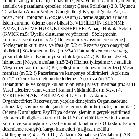
konum izni (yalnızca açık onay ile) Çerez Verileri: Oturum yönetimi,
analitik ve pazarlama çerezleri (detay: Çerez Politikası) 2.3. Üçüncü
Taraflardan Alınan Veriler: Google ile giriş yapıldığında: Ad, e-
posta, profil fotoğrafı (Google OAuth) Ödeme sağlayıcılarından:
İşlem durumu, ödeme onay bilgisi 3. VERİLERİN İŞLENME
AMAÇLARI VE HUKUKİ SEBEPLERİ Amaç | Hukuki Sebep
(KVKK m.5) Üyelik oluşturma ve yönetimi | Sözleşmenin
kurulması ve ifası (m.5/2-c) Deneyim rezervasyonu ve ödeme |
Sözleşmenin kurulması ve ifası (m.5/2-c) Rezervasyon onay/iptal
bildirimi | Sözleşmenin ifası (m.5/2-c) Fatura düzenleme ve vergi
yükümlülükleri | Kanuni yükümlülük (m.5/2-ç) Kullanıcı destek
hizmetleri | Meşru menfaat (m.5/2-f) Hizmet iyileştirme ve analitik |
Meşru menfaat (m.5/2-f) Kişiselleştirilmiş deneyim önerileri | Meşru
menfaat (m.5/2-f) Pazarlama ve kampanya bildirimleri | Açık rıza
(m.5/1) Çerez bazlı reklam hedefleme | Açık rıza (m.5/1)
Dolandırıcılık ve kötüye kullanım önleme | Meşru menfaat (m.5/2-f)
Yasal taleplere yanıt verme | Kanuni yükümlülük (m.5/2-ç) 4.
VERİLERİN AKTARILMASI 4.1. Yurt İçi Aktarım:
Organizatörler: Rezervasyon yapılan deneyimin Organizatörüne
adınız, kişi sayınız ve iletişim bilgileriniz aktarılır (sözleşmenin ifası)
Ödeme Kuruluşları: PayTR'ya ödeme işleminin gerçekleştirilmesi
için gerekli bilgiler aktarılır Hukuki Yükümlülükler: Yetkili kamu
kurum ve kuruluşlarına yasal zorunluluk halinde İş Ortakları: Fatura
düzenleme (e-arşiv), kargo hizmetleri (mağaza modülü
aktifleştiğinde) 4.2. Yurt Dışı Aktarım: Supabase (Veritabanı): AB