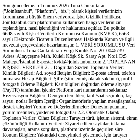
Son güncelleme: 5 Temmuz 2026 Tuna Cankurtaran
("JoinIstanbul", "Platform", "biz") olarak kişisel verilerinizin
korunmasına büyük önem veriyoruz. İşbu Gizlilik Politikası,
JoinIstanbul.com platformunu kullanırken hangi verilerinizin
toplandığını, nasıl işlendiğini ve haklarınızı açıklar. Bu politika,
6698 sayılı Kişisel Verilerin Korunması Kanunu (KVKK), 6563
sayılı Elektronik Ticaretin Düzenlenmesi Hakkında Kanun ve ilgili
mevzuat çerçevesinde hazırlanmıştır. 1. VERİ SORUMLUSU Veri
Sorumlusu: Tuna Cankurtaran Vergi Kimlik No: 2010046739
Adres: Altayçeşme Mah. Kuleli Köşk Sk. Saray Apt. No:1 D:5
Maltepe/İstanbul E-posta: kvkk@joinistanbul.com 2. TOPLANAN
KİŞİSEL VERİLER 2.1. Doğrudan Sizden Toplanan Veriler:
Kimlik Bilgileri: Ad, soyad İletişim Bilgileri: E-posta adresi, telefon
numarası Hesap Bilgileri: Şifre (şifrelenmiş olarak saklanır), profil
fotoğrafı Ödeme Bilgileri: Kart bilgileri doğrudan ödeme altyapısı
(PayTR) tarafından işlenir; Platform kart numaralarını saklamaz
Rezervasyon Bilgileri: Deneyim tercihleri, tarih/saat seçimleri, kişi
sayısı, notlar İletişim İçeriği: Organizatörlerle yapılan mesajlaşmalar,
destek talepleri Yorum ve Değerlendirmeler: Deneyim puanları,
yorum metinleri, yüklenen fotoğraflar 2.2. Otomatik Olarak
Toplanan Veriler: Cihaz Bilgileri: Tarayıcı türü, işletim sistemi, ekran
çözünürlüğü Kullanım Verileri: Ziyaret edilen sayfalar, tıklama
davranışları, arama sorguları, platform üzerinde geçirilen süre
Konum Bilgileri: Yakındaki deneyimleri göstermek için tarayıcı