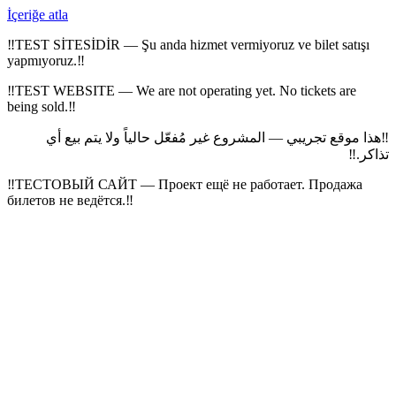
İçeriğe atla
‼
TEST SİTESİDİR — Şu anda hizmet vermiyoruz ve bilet satışı
yapmıyoruz.
‼
‼
TEST WEBSITE — We are not operating yet. No tickets are
being sold.
‼
هذا موقع تجريبي — المشروع غير مُفعّل حالياً ولا يتم بيع أي
‼
‼
تذاكر.
‼
ТЕСТОВЫЙ САЙТ — Проект ещё не работает. Продажа
билетов не ведётся.
‼