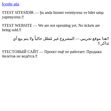
İçeriğe atla
‼
TEST SİTESİDİR — Şu anda hizmet vermiyoruz ve bilet satışı
yapmıyoruz.
‼
‼
TEST WEBSITE — We are not operating yet. No tickets are
being sold.
‼
هذا موقع تجريبي — المشروع غير مُفعّل حالياً ولا يتم بيع أي
‼
‼
تذاكر.
‼
ТЕСТОВЫЙ САЙТ — Проект ещё не работает. Продажа
билетов не ведётся.
‼