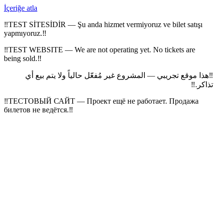
İçeriğe atla
‼
TEST SİTESİDİR — Şu anda hizmet vermiyoruz ve bilet satışı
yapmıyoruz.
‼
‼
TEST WEBSITE — We are not operating yet. No tickets are
being sold.
‼
هذا موقع تجريبي — المشروع غير مُفعّل حالياً ولا يتم بيع أي
‼
‼
تذاكر.
‼
ТЕСТОВЫЙ САЙТ — Проект ещё не работает. Продажа
билетов не ведётся.
‼