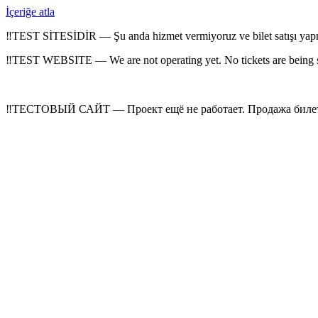
İçeriğe atla
‼
TEST SİTESİDİR — Şu anda hizmet vermiyoruz ve bilet satışı yap
‼
TEST WEBSITE — We are not operating yet. No tickets are being 
‼
ТЕСТОВЫЙ САЙТ — Проект ещё не работает. Продажа билето