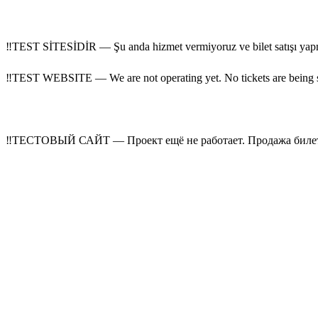
‼
TEST SİTESİDİR — Şu anda hizmet vermiyoruz ve bilet satışı yap
‼
TEST WEBSITE — We are not operating yet. No tickets are being 
‼
ТЕСТОВЫЙ САЙТ — Проект ещё не работает. Продажа билето