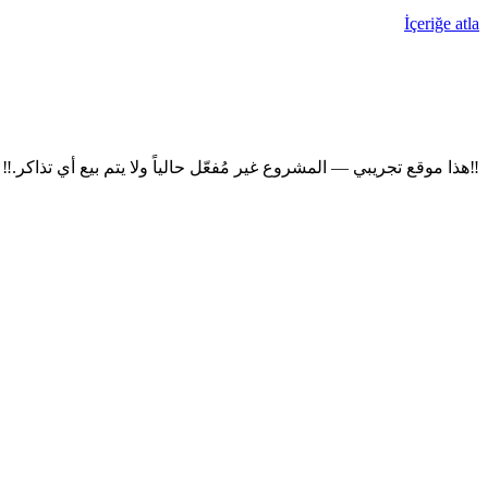
İçeriğe atla
‼
هذا موقع تجريبي — المشروع غير مُفعّل حالياً ولا يتم بيع أي تذاكر.
‼