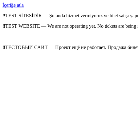
İçeriğe atla
‼
TEST SİTESİDİR — Şu anda hizmet vermiyoruz ve bilet satışı yap
‼
TEST WEBSITE — We are not operating yet. No tickets are being 
‼
ТЕСТОВЫЙ САЙТ — Проект ещё не работает. Продажа билето