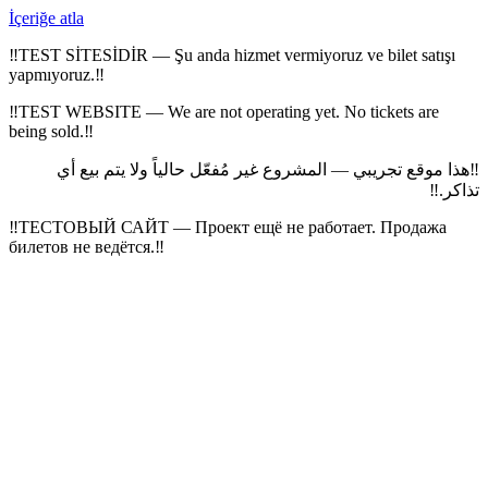
İçeriğe atla
‼
TEST SİTESİDİR — Şu anda hizmet vermiyoruz ve bilet satışı
yapmıyoruz.
‼
‼
TEST WEBSITE — We are not operating yet. No tickets are
being sold.
‼
هذا موقع تجريبي — المشروع غير مُفعّل حالياً ولا يتم بيع أي
‼
‼
تذاكر.
‼
ТЕСТОВЫЙ САЙТ — Проект ещё не работает. Продажа
билетов не ведётся.
‼