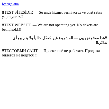
İçeriğe atla
‼
TEST SİTESİDİR — Şu anda hizmet vermiyoruz ve bilet satışı
yapmıyoruz.
‼
‼
TEST WEBSITE — We are not operating yet. No tickets are
being sold.
‼
هذا موقع تجريبي — المشروع غير مُفعّل حالياً ولا يتم بيع أي
‼
‼
تذاكر.
‼
ТЕСТОВЫЙ САЙТ — Проект ещё не работает. Продажа
билетов не ведётся.
‼