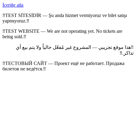
İçeriğe atla
‼
TEST SİTESİDİR — Şu anda hizmet vermiyoruz ve bilet satışı
yapmıyoruz.
‼
‼
TEST WEBSITE — We are not operating yet. No tickets are
being sold.
‼
هذا موقع تجريبي — المشروع غير مُفعّل حالياً ولا يتم بيع أي
‼
‼
تذاكر.
‼
ТЕСТОВЫЙ САЙТ — Проект ещё не работает. Продажа
билетов не ведётся.
‼