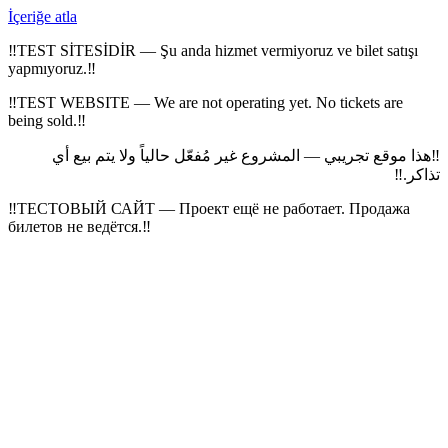
İçeriğe atla
‼
TEST SİTESİDİR — Şu anda hizmet vermiyoruz ve bilet satışı
yapmıyoruz.
‼
‼
TEST WEBSITE — We are not operating yet. No tickets are
being sold.
‼
هذا موقع تجريبي — المشروع غير مُفعّل حالياً ولا يتم بيع أي
‼
‼
تذاكر.
‼
ТЕСТОВЫЙ САЙТ — Проект ещё не работает. Продажа
билетов не ведётся.
‼