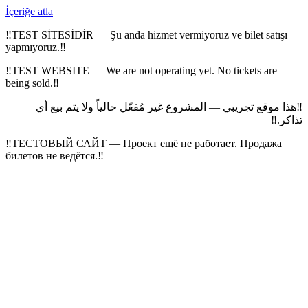
İçeriğe atla
‼
TEST SİTESİDİR — Şu anda hizmet vermiyoruz ve bilet satışı
yapmıyoruz.
‼
‼
TEST WEBSITE — We are not operating yet. No tickets are
being sold.
‼
هذا موقع تجريبي — المشروع غير مُفعّل حالياً ولا يتم بيع أي
‼
‼
تذاكر.
‼
ТЕСТОВЫЙ САЙТ — Проект ещё не работает. Продажа
билетов не ведётся.
‼