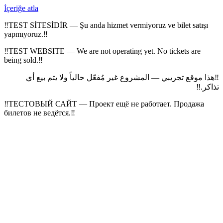
İçeriğe atla
‼
TEST SİTESİDİR — Şu anda hizmet vermiyoruz ve bilet satışı
yapmıyoruz.
‼
‼
TEST WEBSITE — We are not operating yet. No tickets are
being sold.
‼
هذا موقع تجريبي — المشروع غير مُفعّل حالياً ولا يتم بيع أي
‼
‼
تذاكر.
‼
ТЕСТОВЫЙ САЙТ — Проект ещё не работает. Продажа
билетов не ведётся.
‼