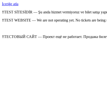
İçeriğe atla
‼
TEST SİTESİDİR — Şu anda hizmet vermiyoruz ve bilet satışı yap
‼
TEST WEBSITE — We are not operating yet. No tickets are being 
‼
ТЕСТОВЫЙ САЙТ — Проект ещё не работает. Продажа билето